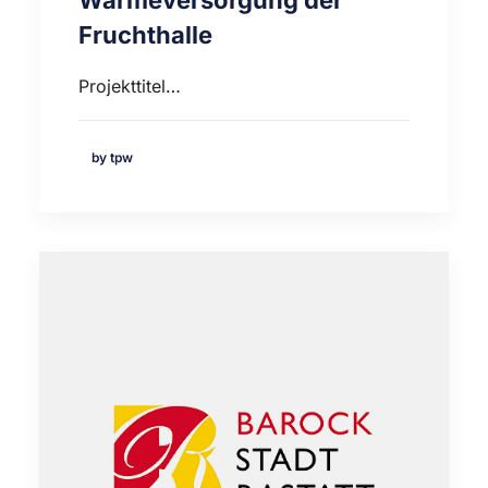
Wärmeversorgung der
Fruchthalle
Projekttitel…
by tpw